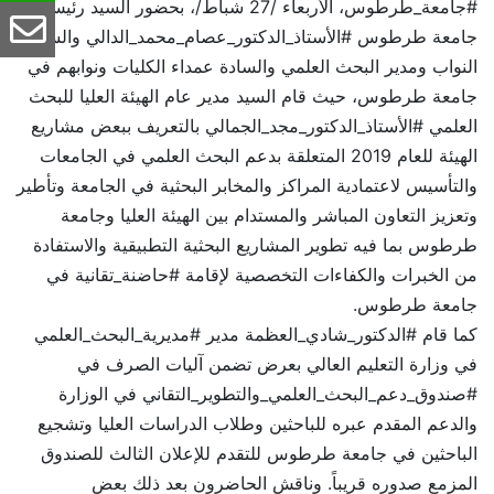
#جامعة_طرطوس، الأربعاء /27 شباط/، بحضور السيد رئيس
جامعة طرطوس #الأستاذ_الدكتور_عصام_محمد_الدالي والسادة
النواب ومدير البحث العلمي والسادة عمداء الكليات ونوابهم في
جامعة طرطوس، حيث قام السيد مدير عام الهيئة العليا للبحث
العلمي #الأستاذ_الدكتور_مجد_الجمالي بالتعريف ببعض مشاريع
الهيئة للعام 2019 المتعلقة بدعم البحث العلمي في الجامعات
والتأسيس لاعتمادية المراكز والمخابر البحثية في الجامعة وتأطير
وتعزيز التعاون المباشر والمستدام بين الهيئة العليا وجامعة
طرطوس بما فيه تطوير المشاريع البحثية التطبيقية والاستفادة
من الخبرات والكفاءات التخصصية لإقامة #حاضنة_تقانية في
جامعة طرطوس.
كما قام #الدكتور_شادي_العظمة مدير #مديرية_البحث_العلمي
في وزارة التعليم العالي بعرض تضمن آليات الصرف في
#صندوق_دعم_البحث_العلمي_والتطوير_التقاني في الوزارة
والدعم المقدم عبره للباحثين وطلاب الدراسات العليا وتشجيع
الباحثين في جامعة طرطوس للتقدم للإعلان الثالث للصندوق
المزمع صدوره قريباً. وناقش الحاضرون بعد ذلك بعض