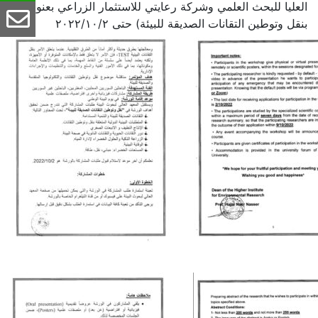
العليا للبحث العلمي وشركة رعايتي للاستثمار الزراعي بعنوان (
بنقل وتوطين التقانات الصديقة للبيئة) حتى ٢٠٢٢/١٠/٢